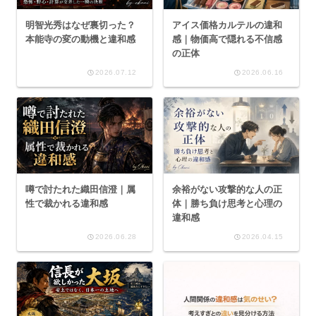
明智光秀はなぜ裏切った？
アイス価格カルテルの違和
本能寺の変の動機と違和感
感｜物価高で隠れる不信感
の正体
2026.07.12
2026.06.16
噂で討たれた織田信澄｜属
余裕がない攻撃的な人の正
性で裁かれる違和感
体｜勝ち負け思考と心理の
違和感
2026.06.28
2026.04.15