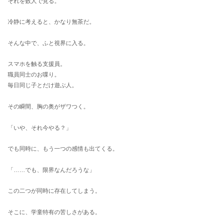
それを数人で見る。
冷静に考えると、かなり無茶だ。
そんな中で、ふと視界に入る。
スマホを触る支援員。
職員同士のお喋り。
毎日同じ子とだけ遊ぶ人。
その瞬間、胸の奥がザワつく。
「いや、それ今やる？」
でも同時に、もう一つの感情も出てくる。
「……でも、限界なんだろうな」
この二つが同時に存在してしまう。
そこに、学童特有の苦しさがある。