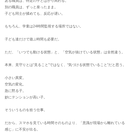
ある職員は、特定の子とばかり関わる。
別の職員は、ずっと座ったまま。
子ども同士が揉めても、反応が遅い。
もちろん、学童は24時間監視する場所ではない。
子ども達だけで遊ぶ時間も必要だ。
ただ、「いつでも動ける状態」と、「空気が抜けている状態」は全然違う。
本来、見守りとは“見ること”ではなく、“気づける状態でいること”だと思う。
小さい異変。
空気の変化。
急に黙る子。
妙にテンションが高い子。
そういうものを拾う仕事。
だから、スマホを見ている時間そのものより、「意識が現場から離れている
感じ」に不安が出る。